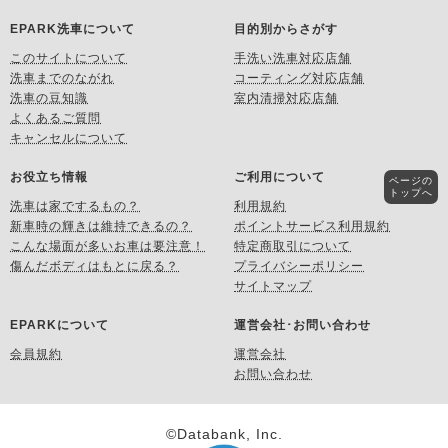
EPARK洗車について
目的別からさがす
このサイトについて
手洗い洗車対応店舗
洗車までのながれ
コーティング対応店舗
洗車の豆知識
室内清掃対応店舗
よくあるご質問
キャンセルについて
お役立ち情報
ご利用について
ページの
トップへ
洗車は家でするもの？
利用規約
新車時の輝きは維持できるの？
ポイントサービス利用規約
こんな場面が多いお車は要注意！
特定商取引について
傷んだボディはもとに戻る？
プライバシーポリシー
サイトマップ
EPARKについて
運営会社･お問い合わせ
会員規約
運営会社
お問い合わせ
©Databank, Inc.