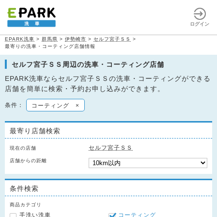
ログイン
EPARK洗車
>
群馬県
>
伊勢崎市
>
セルフ宮子ＳＳ
>
最寄りの洗車・コーティング店舗情報
セルフ宮子ＳＳ周辺の洗車・コーティング店舗
EPARK洗車ならセルフ宮子ＳＳの洗車・コーティングができる
店舗を簡単に検索・予約お申し込みができます。
条件：
コーティング
×
最寄り店舗検索
セルフ宮子ＳＳ
現在の店舗
店舗からの距離
条件検索
商品カテゴリ
手洗い洗車
コーティング