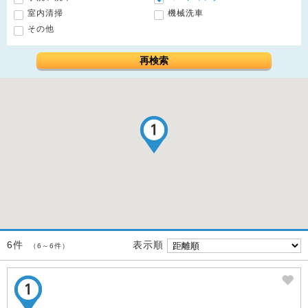
室内清掃
機械洗車
その他
再検索
表示順
6件
（6～6件）