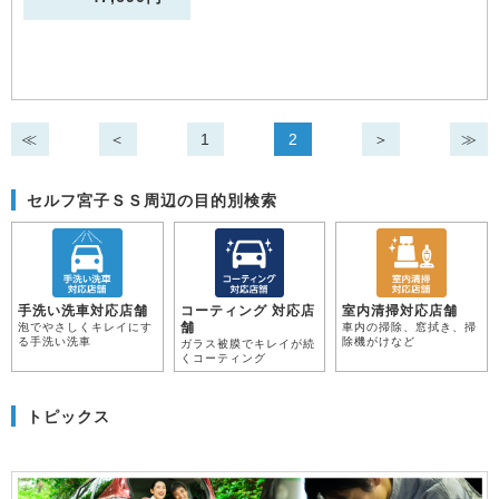
≪
＜
1
2
＞
≫
セルフ宮子ＳＳ周辺の目的別検索
手洗い洗車対応店舗
コーティング 対応店
室内清掃対応店舗
舗
泡でやさしくキレイにす
車内の掃除、窓拭き、掃
る手洗い洗車
除機がけなど
ガラス被膜でキレイが続
くコーティング
トピックス