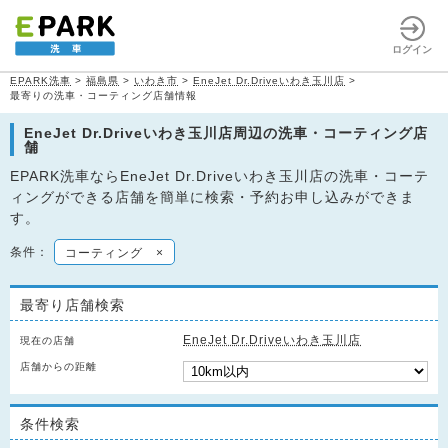
ログイン
EPARK洗車
>
福島県
>
いわき市
>
EneJet Dr.Driveいわき玉川店
>
最寄りの洗車・コーティング店舗情報
EneJet Dr.Driveいわき玉川店周辺の洗車・コーティング店
舗
EPARK洗車ならEneJet Dr.Driveいわき玉川店の洗車・コーテ
ィングができる店舗を簡単に検索・予約お申し込みができま
す。
条件：
コーティング
×
最寄り店舗検索
EneJet Dr.Driveいわき玉川店
現在の店舗
店舗からの距離
条件検索