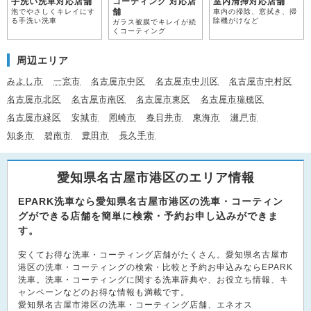
手洗い洗車対応店舗
コーティング 対応店
室内清掃対応店舗
舗
泡でやさしくキレイにす
車内の掃除、窓拭き、掃
る手洗い洗車
除機がけなど
ガラス被膜でキレイが続
くコーティング
周辺エリア
みよし市
一宮市
名古屋市中区
名古屋市中川区
名古屋市中村区
名古屋市北区
名古屋市南区
名古屋市東区
名古屋市瑞穂区
名古屋市緑区
安城市
岡崎市
春日井市
東海市
瀬戸市
知多市
碧南市
豊田市
長久手市
愛知県名古屋市港区のエリア情報
EPARK洗車なら愛知県名古屋市港区の洗車・コーティン
グができる店舗を簡単に検索・予約お申し込みができま
す。
安くてお得な洗車・コーティング店舗がたくさん。愛知県名古屋市
港区の洗車・コーティングの検索・比較と予約お申込みならEPARK
洗車。洗車・コーティングに関する洗車辞典や、お役立ち情報、キ
ャンペーンなどのお得な情報も満載です。
愛知県名古屋市港区の洗車・コーティング店舗、エネオス