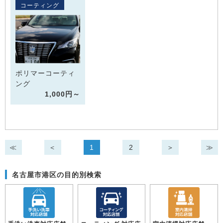
コーティング
ポリマーコーティ
ング
1,000円～
≪
＜
1
2
＞
≫
名古屋市港区の目的別検索