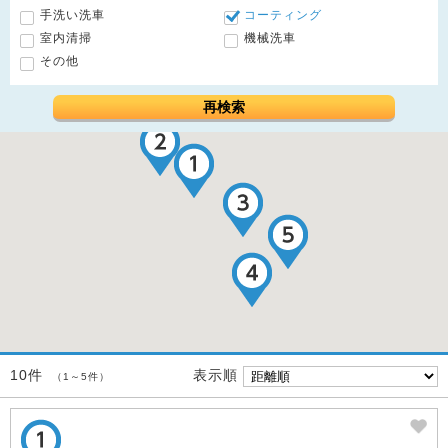
手洗い洗車
コーティング
室内清掃
機械洗車
その他
再検索
表示順
10件
（1～5件）