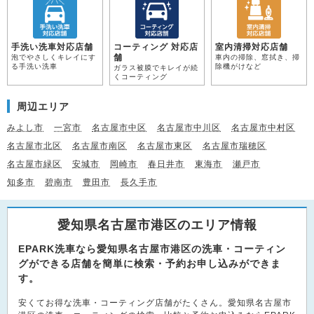
手洗い洗車対応店舗
コーティング 対応店
室内清掃対応店舗
舗
泡でやさしくキレイにす
車内の掃除、窓拭き、掃
る手洗い洗車
除機がけなど
ガラス被膜でキレイが続
くコーティング
周辺エリア
みよし市
一宮市
名古屋市中区
名古屋市中川区
名古屋市中村区
名古屋市北区
名古屋市南区
名古屋市東区
名古屋市瑞穂区
名古屋市緑区
安城市
岡崎市
春日井市
東海市
瀬戸市
知多市
碧南市
豊田市
長久手市
愛知県名古屋市港区のエリア情報
EPARK洗車なら愛知県名古屋市港区の洗車・コーティン
グができる店舗を簡単に検索・予約お申し込みができま
す。
安くてお得な洗車・コーティング店舗がたくさん。愛知県名古屋市