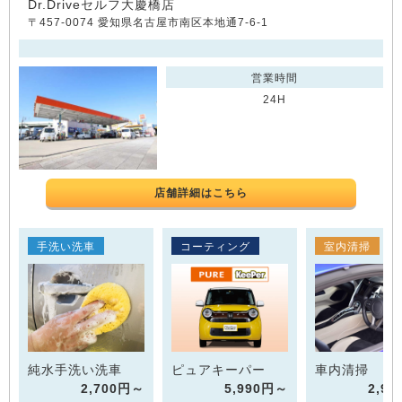
Dr.Driveセルフ大慶橋店
〒457-0074 愛知県名古屋市南区本地通7-6-1
営業時間
24H
店舗詳細はこちら
手洗い洗車
コーティング
室内清掃
純水手洗い洗車
ピュアキーパー
車内清掃
2,700円～
5,990円～
2,9