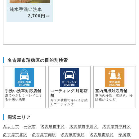
純水手洗い洗車
2,700円～
名古屋市瑞穂区の目的別検索
手洗い洗車対応店舗
コーティング 対応店
室内清掃対応店舗
舗
泡でやさしくキレイにす
車内の掃除、窓拭き、掃
る手洗い洗車
除機がけなど
ガラス被膜でキレイが続
くコーティング
周辺エリア
みよし市
一宮市
名古屋市中区
名古屋市中川区
名古屋市中村区
名古屋市北区
名古屋市南区
名古屋市東区
名古屋市緑区
安城市