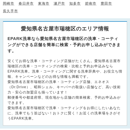
岡崎市
春日井市
東海市
瀬戸市
知多市
碧南市
豊田市
長久手市
愛知県名古屋市瑞穂区のエリア情報
EPARK洗車なら愛知県名古屋市瑞穂区の洗車・コーティ
ングができる店舗を簡単に検索・予約お申し込みができま
す。
安くてお得な洗車・コーティング店舗がたくさん。愛知県名古屋市
瑞穂区の洗車・コーティングの検索・比較と予約お申込みなら
EPARK洗車。洗車・コーティングに関する洗車辞典や、お役立ち情
報、キャンペーンなどのお得な情報も満載です。
愛知県名古屋市瑞穂区の洗車・コーティング店舗、エネオス
（Dr.Drive）、昭和シェル、キーパーの取扱い店舗など、高い技術
力・安心の加盟店も揃っています！
郵便番号や都道府県、現在地から店舗の簡単検索、予約お申込みが
できます。
愛知県名古屋市瑞穂区で洗車・コーティングをお得にしたいあなた
に、洗車でもう並ばない！おトクに賢く！お近くの洗車場をさがそ
うEPARK洗車。