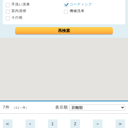
手洗い洗車
コーティング
室内清掃
機械洗車
その他
再検索
表示順
7件
（11～件）
≪
＜
1
2
＞
≫