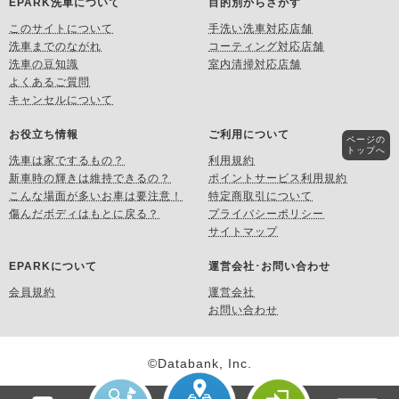
EPARK洗車について
目的別からさがす
このサイトについて
手洗い洗車対応店舗
洗車までのながれ
コーティング対応店舗
洗車の豆知識
室内清掃対応店舗
よくあるご質問
キャンセルについて
お役立ち情報
ご利用について
ページの
トップへ
洗車は家でするもの？
利用規約
新車時の輝きは維持できるの？
ポイントサービス利用規約
こんな場面が多いお車は要注意！
特定商取引について
傷んだボディはもとに戻る？
プライバシーポリシー
サイトマップ
EPARKについて
運営会社･お問い合わせ
会員規約
運営会社
お問い合わせ
©Databank, Inc.